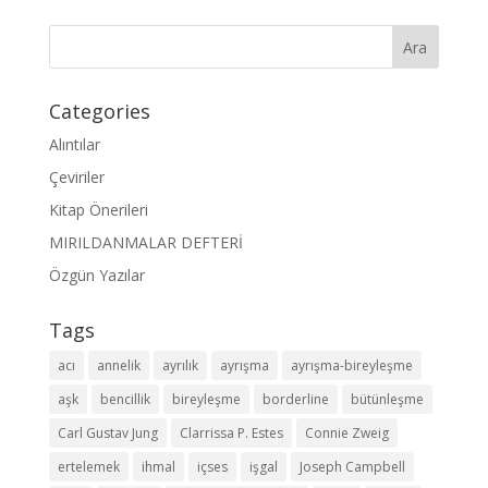
Categories
Alıntılar
Çeviriler
Kitap Önerileri
MIRILDANMALAR DEFTERİ
Özgün Yazılar
Tags
acı
annelik
ayrılık
ayrışma
ayrışma-bireyleşme
aşk
bencillik
bireyleşme
borderline
bütünleşme
Carl Gustav Jung
Clarrissa P. Estes
Connie Zweig
ertelemek
ihmal
içses
işgal
Joseph Campbell